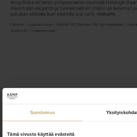
Krog Roba on rento pohjoismainen ravintola Helsingin Kaa
Ravintolan elegantti ja tunnelmallinen miljöö on kerännyt palj
porukan aterialle kuin intiimille a la carte -illalliselle.
Cabaret: -, Luokkahuone: -, Cocktail: 150, Illallinen: 100, Ryhmäpöydät: -, Suor
(tuolirivit): -, U-pöytämuoto: -
Suostumus
Yksityiskohda
Tämä sivusto käyttää evästeitä