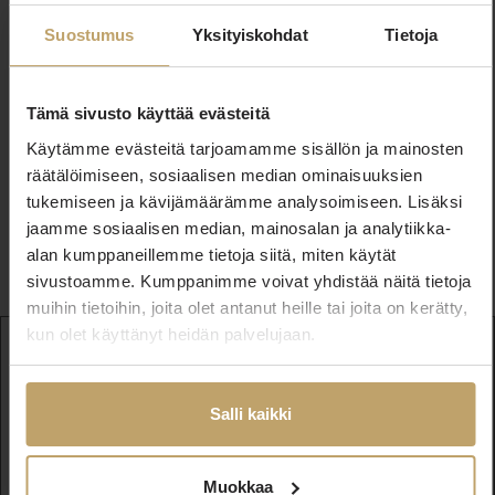
Suostumus
Yksityiskohdat
Tietoja
Tämä sivusto käyttää evästeitä
Käytämme evästeitä tarjoamamme sisällön ja mainosten
räätälöimiseen, sosiaalisen median ominaisuuksien
tukemiseen ja kävijämäärämme analysoimiseen. Lisäksi
jaamme sosiaalisen median, mainosalan ja analytiikka-
alan kumppaneillemme tietoja siitä, miten käytät
sivustoamme. Kumppanimme voivat yhdistää näitä tietoja
muihin tietoihin, joita olet antanut heille tai joita on kerätty,
kun olet käyttänyt heidän palvelujaan.
40
Enimmäismäärä
2
Koko
90m
Salli kaikki
Pohjapiirrokset & pöytämuodot
1
Muokkaa