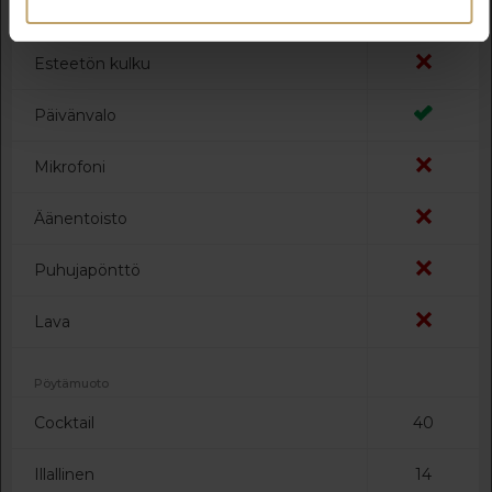
Yksityiskohdat
Esteetön kulku
Päivänvalo
Mikrofoni
Äänentoisto
Puhujapönttö
Lava
Pöytämuoto
Cocktail
40
Illallinen
14