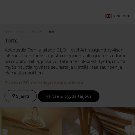
ENGLISH
Kaikki kokous- ja juhlatilat
/
Torni
Torni
Kokoustila Torni sijaitsee GLO Hotel Artin jugend-tyylisen
rakennuksen tornissa, josta nimi juontaakin juurensa. Torni
on monitoimitila, jossa voi tehdä tehokkaasti työtä, mutta
myös nauttia hyvästä seurasta ja viettää iltaa saunoen ja
elämästä nauttien.
Tutustu 3D-esittelyyn kokoustilasta
Sijainti
Valitse & pyydä tarjous