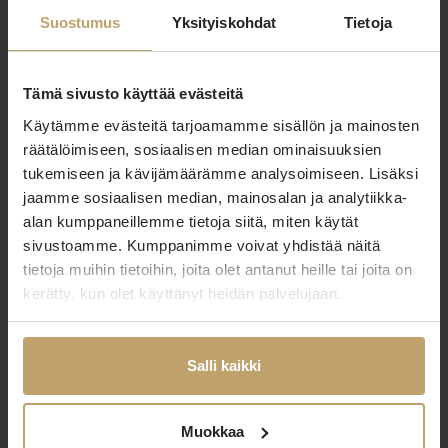
Suostumus
Yksityiskohdat
Tietoja
+
4. Tietoturvallisuus
Tämä sivusto käyttää evästeitä
+
5. Pääsy tietoihin ja oikeuksien käyttäminen
Käytämme evästeitä tarjoamamme sisällön ja mainosten
räätälöimiseen, sosiaalisen median ominaisuuksien
tukemiseen ja kävijämäärämme analysoimiseen. Lisäksi
+
6. Tietojen säilyttäminen
jaamme sosiaalisen median, mainosalan ja analytiikka-
alan kumppaneillemme tietoja siitä, miten käytät
sivustoamme. Kumppanimme voivat yhdistää näitä
+
7. Evästeiden käyttö
tietoja muihin tietoihin, joita olet antanut heille tai joita on
kerätty, kun olet käyttänyt heidän palvelujaan.
+
8. Muutokset tietosuojaselosteeseen
Salli kaikki
+
9. Tekoälychatbot
Muokkaa