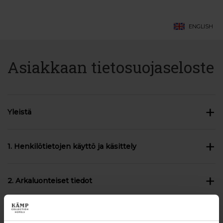
ENGLISH
Asiakkaan tietosuojaseloste
+
Yleistä
+
1. Henkilötietojen käyttö ja käsittely
+
2. Arkaluonteiset tiedot
+
3. Tietojen luovuttaminen ja siirtäminen