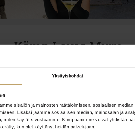
Kämp Loves Muru
 Pariisiin, kun voit kokea ranskalaisen keittiön maut Hel
 yhdistätte hotellilomaanne ravintola Murun, Pastiksen ta
llalliset, unohdatte kiireet ja huolet.
Yksityiskohdat
iskirjeemme tilaajaksi ja kuulet ensimmäisenä ajankohtai
amme.
itä
mme sisällön ja mainosten räätälöimiseen, sosiaalisen median
iseen. Lisäksi jaamme sosiaalisen median, mainosalan ja analy
, miten käytät sivustoamme. Kumppanimme voivat yhdistää näitä t
n kerätty, kun olet käyttänyt heidän palvelujaan.
Hotel Lilla Roberts
Hobo Hel