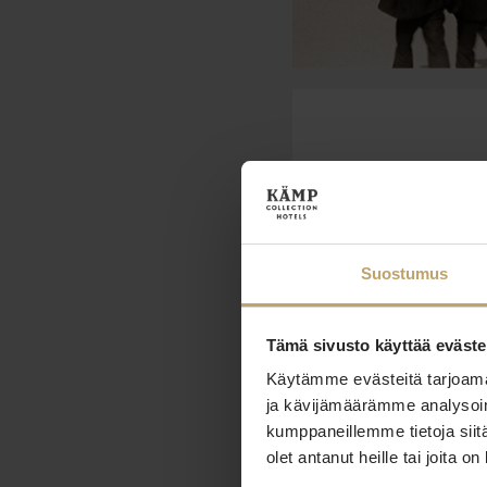
Miksi matkustaa
sydämessä? Kun
pitkän kaavan i
Suostumus
Liity alla uut
kampanjoist
Tämä sivusto käyttää eväste
Käytämme evästeitä tarjoama
ja kävijämäärämme analysoim
kumppaneillemme tietoja siitä
olet antanut heille tai joita o
Hotel Kämp