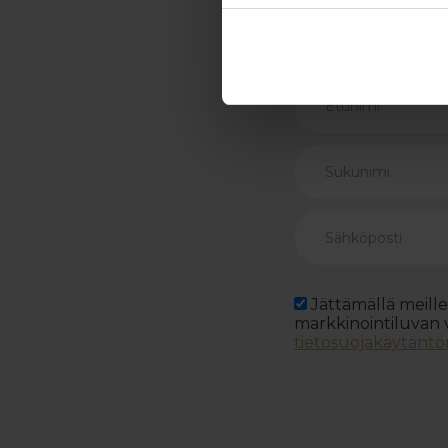
Hotel St. George
Hotel Haven
Jättämällä meille 
markkinointiluvan v
tietosuojakäytän