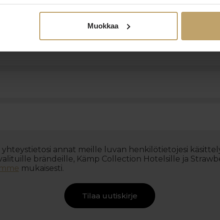
Hotel Fabian
Hotel AX
Klaus K Hotel
Muokkaa
yhteystietosi annat meille luvan henkilötietojesi käsitte
alituille brändeille, Kämp Collection Hotelsille ja Strawb
tömme
mukaisesti.
Tilaa uutiskirje