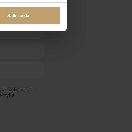
Salli kaikki
lyyn sekä annat
errylle