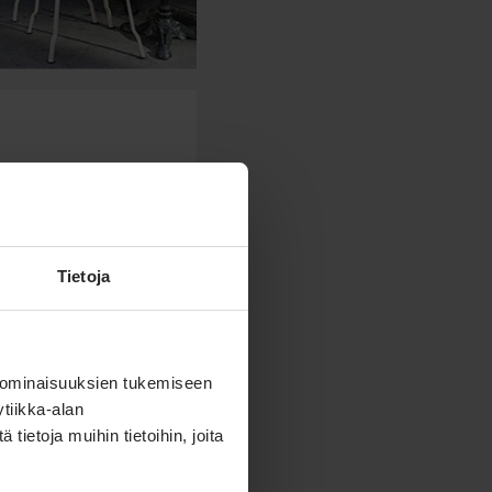
singin
i Villa Lillan
Tietoja
sista
 ominaisuuksien tukemiseen
tiikka-alan
ietoja muihin tietoihin, joita
sinki