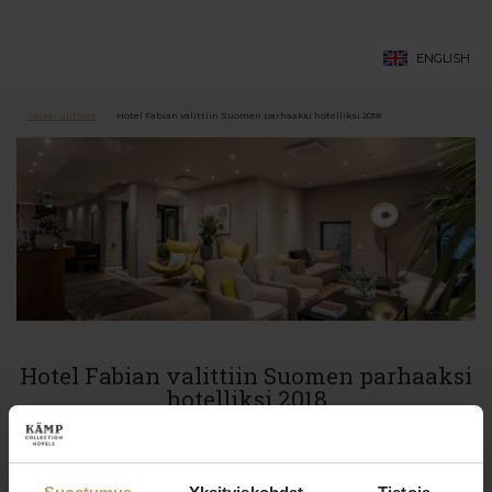
ENGLISH
Kaikki uutiset
/
Hotel Fabian valittiin Suomen parhaaksi hotelliksi 2018
Hotel Fabian valittiin Suomen parhaaksi
hotelliksi 2018
KÄMP COLLECTION HOTELS 2018-03-16
Matkailijat ovat valinneet Helsingin keskustassa sijaitsevan